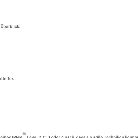
 Überblick:
tleiter.
®
r eines IPMA
Level D, C, B oder A nach, dass sie agile Techniken kenne