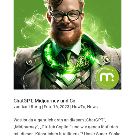
ChatGPT, Midjourney und Co.
von
Axel Rörig
|
Feb. 16, 2023
|
HowTo
,
News
Was ist da eigentlich dran an diesem „ChatGPT“,
„Midjourney“, „GitHub Copilot“ und wie genau läuft das
mit dieser „Künstlichen Intelligenz“? Unser Super-Sönke